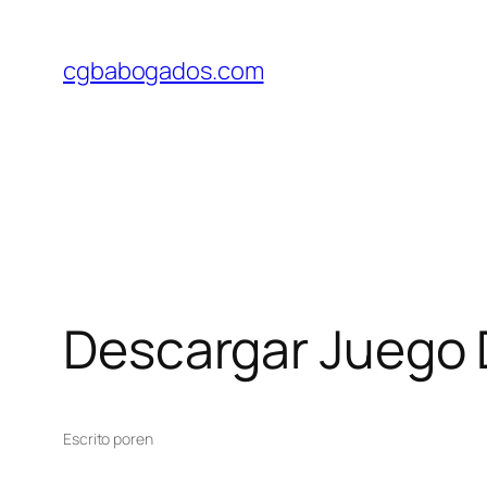
Saltar
al
cgbabogados.com
contenido
Descargar Juego 
Escrito por
en