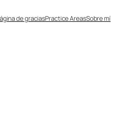
ágina de gracias
Practice Areas
Sobre mí