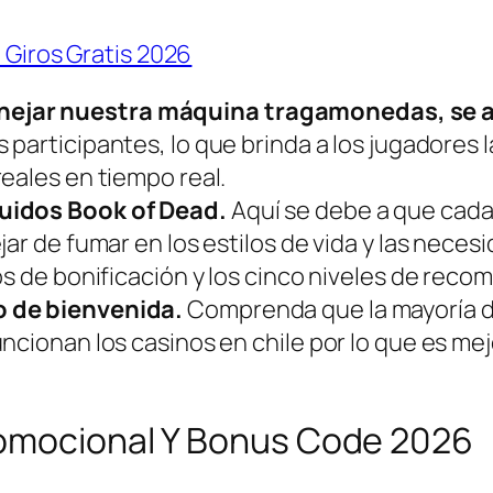
 Giros Gratis 2026
ejar nuestra máquina tragamonedas, se a
 participantes, lo que brinda a los jugadores
eales en tiempo real.
luidos Book of Dead.
Aquí se debe a que cada
jar de fumar en los estilos de vida y las nece
os de bonificación y los cinco niveles de reco
o de bienvenida.
Comprenda que la mayoría de
ncionan los casinos en chile por lo que es mej
romocional Y Bonus Code 2026