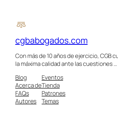
cgbabogados.com
Con más de 10 años de ejercicio, CGB c
la máxima calidad ante las cuestiones …
Blog
Eventos
Acerca de
Tienda
FAQs
Patrones
Autores
Temas