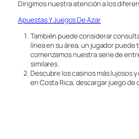
Dirigimos nuestra atención a los diferen
Apuestas Y Juegos De Azar
También puede considerar consultar 
línea en su área, un jugador puede 
comenzamos nuestra serie de entrev
similares.
Descubre los casinos más lujosos y 
en Costa Rica, descargar juego de 