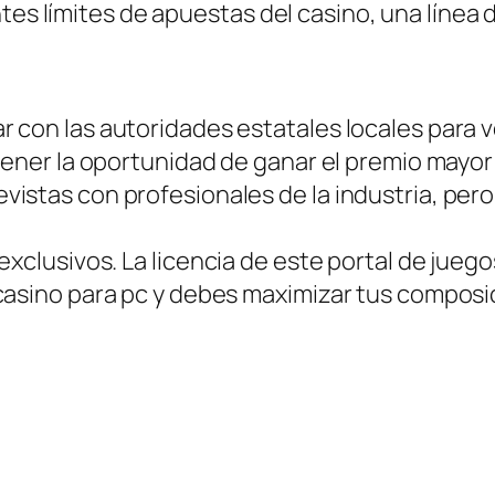
tes límites de apuestas del casino, una línea 
con las autoridades estatales locales para ve
tener la oportunidad de ganar el premio mayor
istas con profesionales de la industria, pero
exclusivos.
La licencia de este portal de juego
casino para pc y debes maximizar tus composi