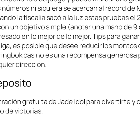
s números ni siquiera se acercan al récord de
o la fiscalía sacó a la luz estas pruebas el 2
 con un objetivo simple (anotar una mano de 9
esado en lo mejor de lo mejor. Tips para ganar 
a liga, es posible que desee reducir los monto
pringbok casino es una recompensa generosa p
quier dirección.
eposito
ación gratuita de Jade Idol para divertirte y 
 de victorias.