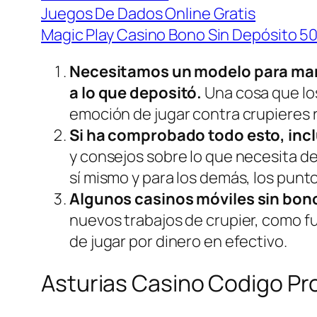
Juegos De Dados Online Gratis
Magic Play Casino Bono Sin Depósito 50
Necesitamos un modelo para man
a lo que depositó.
Una cosa que los
emoción de jugar contra crupieres r
Si ha comprobado todo esto, inc
y consejos sobre lo que necesita de
sí mismo y para los demás, los punt
Algunos casinos móviles sin bon
nuevos trabajos de crupier, como fu
de jugar por dinero en efectivo.
Asturias Casino Codigo P