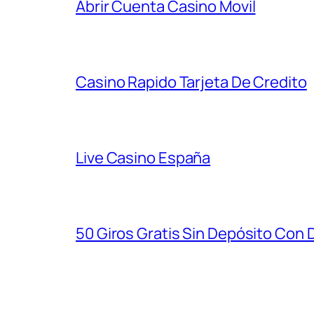
Abrir Cuenta Casino Movil
Casino Rapido Tarjeta De Credito
Live Casino España
50 Giros Gratis Sin Depósito Con 