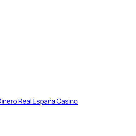
Dinero Real España Casino