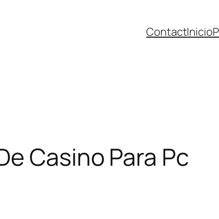
Contact
Inicio
P
De Casino Para Pc