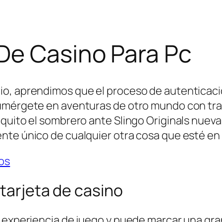
De Casino Para Pc
o, aprendimos que el proceso de autenticación
 Sumérgete en aventuras de otro mundo con t
 quito el sombrero ante Slingo Originals nuev
nte único de cualquier otra cosa que esté en
os
 tarjeta de casino
 experiencia de juego y puede marcar una gran