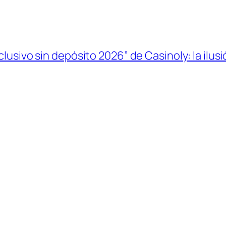
clusivo sin depósito 2026” de Casinoly: la il