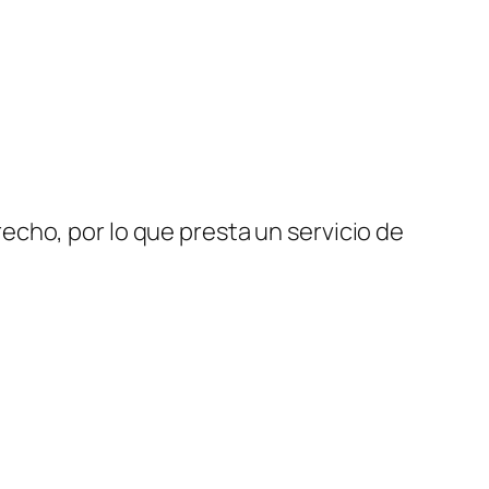
cho, por lo que presta un servicio de