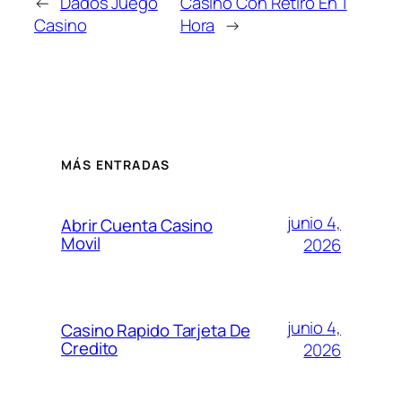
←
Dados Juego
Casino Con Retiro En 1
Casino
Hora
→
MÁS ENTRADAS
junio 4,
Abrir Cuenta Casino
Movil
2026
junio 4,
Casino Rapido Tarjeta De
Credito
2026