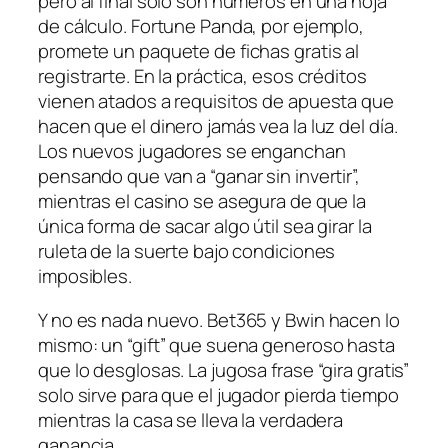
pero al final solo son números en una hoja
de cálculo. Fortune Panda, por ejemplo,
promete un paquete de fichas gratis al
registrarte. En la práctica, esos créditos
vienen atados a requisitos de apuesta que
hacen que el dinero jamás vea la luz del día.
Los nuevos jugadores se enganchan
pensando que van a “ganar sin invertir”,
mientras el casino se asegura de que la
única forma de sacar algo útil sea girar la
ruleta de la suerte bajo condiciones
imposibles.
Y no es nada nuevo. Bet365 y Bwin hacen lo
mismo: un “gift” que suena generoso hasta
que lo desglosas. La jugosa frase “gira gratis”
solo sirve para que el jugador pierda tiempo
mientras la casa se lleva la verdadera
ganancia.