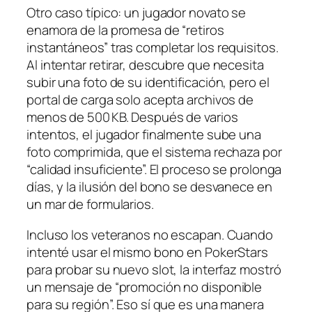
Otro caso típico: un jugador novato se
enamora de la promesa de “retiros
instantáneos” tras completar los requisitos.
Al intentar retirar, descubre que necesita
subir una foto de su identificación, pero el
portal de carga solo acepta archivos de
menos de 500 KB. Después de varios
intentos, el jugador finalmente sube una
foto comprimida, que el sistema rechaza por
“calidad insuficiente”. El proceso se prolonga
días, y la ilusión del bono se desvanece en
un mar de formularios.
Incluso los veteranos no escapan. Cuando
intenté usar el mismo bono en PokerStars
para probar su nuevo slot, la interfaz mostró
un mensaje de “promoción no disponible
para su región”. Eso sí que es una manera