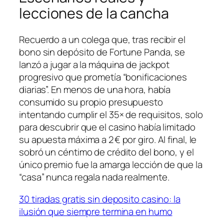
lecciones de la cancha
Recuerdo a un colega que, tras recibir el
bono sin depósito de Fortune Panda, se
lanzó a jugar a la máquina de jackpot
progresivo que prometía “bonificaciones
diarias”. En menos de una hora, había
consumido su propio presupuesto
intentando cumplir el 35× de requisitos, solo
para descubrir que el casino había limitado
su apuesta máxima a 2 € por giro. Al final, le
sobró un céntimo de crédito del bono, y el
único premio fue la amarga lección de que la
“casa” nunca regala nada realmente.
30 tiradas gratis sin deposito casino: la
ilusión que siempre termina en humo