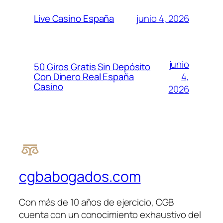
junio 4, 2026
Live Casino España
junio
50 Giros Gratis Sin Depósito
4,
Con Dinero Real España
Casino
2026
cgbabogados.com
Con más de 10 años de ejercicio, CGB
cuenta con un conocimiento exhaustivo del