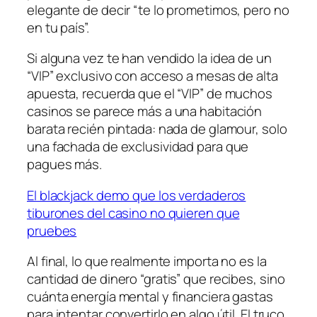
elegante de decir “te lo prometimos, pero no
en tu país”.
Si alguna vez te han vendido la idea de un
“VIP” exclusivo con acceso a mesas de alta
apuesta, recuerda que el “VIP” de muchos
casinos se parece más a una habitación
barata recién pintada: nada de glamour, solo
una fachada de exclusividad para que
pagues más.
El blackjack demo que los verdaderos
tiburones del casino no quieren que
pruebes
Al final, lo que realmente importa no es la
cantidad de dinero “gratis” que recibes, sino
cuánta energía mental y financiera gastas
para intentar convertirlo en algo útil. El truco