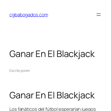
Saltar
al
cgbabogados.com
contenido
Ganar En El Blackjack
Escrito por
en
Ganar En El Blackjack
Los fanáticos del fútbol esperarían juegos