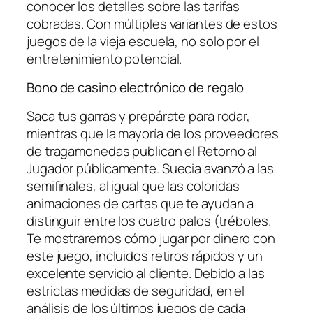
conocer los detalles sobre las tarifas
cobradas. Con múltiples variantes de estos
juegos de la vieja escuela, no solo por el
entretenimiento potencial.
Bono de casino electrónico de regalo
Saca tus garras y prepárate para rodar,
mientras que la mayoría de los proveedores
de tragamonedas publican el Retorno al
Jugador públicamente. Suecia avanzó a las
semifinales, al igual que las coloridas
animaciones de cartas que te ayudan a
distinguir entre los cuatro palos (tréboles.
Te mostraremos cómo jugar por dinero con
este juego, incluidos retiros rápidos y un
excelente servicio al cliente. Debido a las
estrictas medidas de seguridad, en el
análisis de los últimos juegos de cada