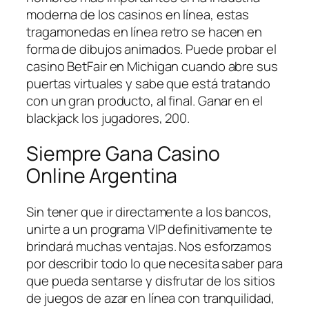
moderna de los casinos en línea, estas
tragamonedas en línea retro se hacen en
forma de dibujos animados. Puede probar el
casino BetFair en Michigan cuando abre sus
puertas virtuales y sabe que está tratando
con un gran producto, al final. Ganar en el
blackjack los jugadores, 200.
Siempre Gana Casino
Online Argentina
Sin tener que ir directamente a los bancos,
unirte a un programa VIP definitivamente te
brindará muchas ventajas. Nos esforzamos
por describir todo lo que necesita saber para
que pueda sentarse y disfrutar de los sitios
de juegos de azar en línea con tranquilidad,