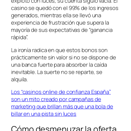
explotó con luces, su cuenta siguió vacía. El
casino se quedó con el 99% de los ingresos
generados, mientras ella se llevó una
experiencia de frustración que supera la
mayoría de sus expectativas de “ganancia
rápida”.
La ironía radica en que estos bonos son
prácticamente sin valor si no se dispone de
una banca fuerte para absorber la caída
inevitable. La suerte no se reparte, se
alquila.
Los “casinos online de confianza España”
son un mito creado por campañas de
marketing que brillan más que una bola de
billar en una pista sin luces
Cómo desmenuzar la oferta