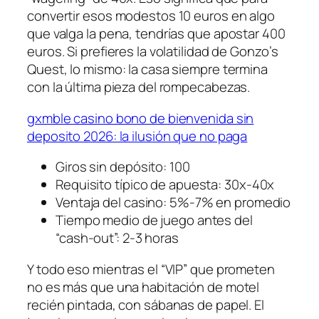
convertir esos modestos 10 euros en algo
que valga la pena, tendrías que apostar 400
euros. Si prefieres la volatilidad de Gonzo’s
Quest, lo mismo: la casa siempre termina
con la última pieza del rompecabezas.
gxmble casino bono de bienvenida sin
deposito 2026: la ilusión que no paga
Giros sin depósito: 100
Requisito típico de apuesta: 30x‑40x
Ventaja del casino: 5%‑7% en promedio
Tiempo medio de juego antes del
“cash‑out”: 2‑3 horas
Y todo eso mientras el “VIP” que prometen
no es más que una habitación de motel
recién pintada, con sábanas de papel. El