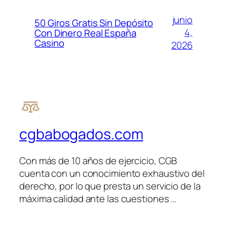
junio
50 Giros Gratis Sin Depósito
4,
Con Dinero Real España
Casino
2026
cgbabogados.com
Con más de 10 años de ejercicio, CGB
cuenta con un conocimiento exhaustivo del
derecho, por lo que presta un servicio de la
máxima calidad ante las cuestiones …