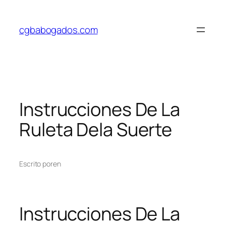
Saltar
al
cgbabogados.com
contenido
Instrucciones De La
Ruleta Dela Suerte
Escrito por
en
Instrucciones De La