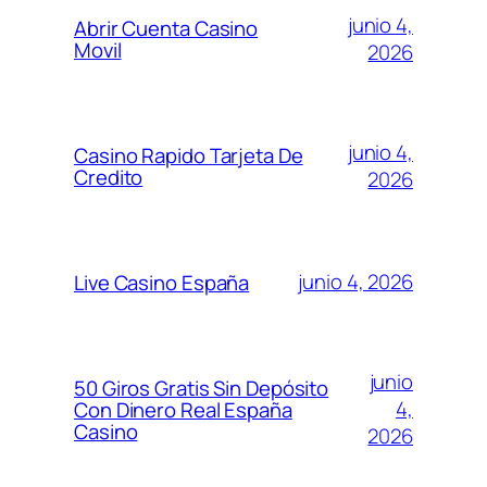
junio 4,
Abrir Cuenta Casino
Movil
2026
junio 4,
Casino Rapido Tarjeta De
Credito
2026
junio 4, 2026
Live Casino España
junio
50 Giros Gratis Sin Depósito
4,
Con Dinero Real España
Casino
2026