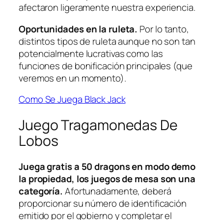
afectaron ligeramente nuestra experiencia.
Oportunidades en la ruleta.
Por lo tanto,
distintos tipos de ruleta aunque no son tan
potencialmente lucrativas como las
funciones de bonificación principales (que
veremos en un momento).
Como Se Juega Black Jack
Juego Tragamonedas De
Lobos
Juega gratis a 50 dragons en modo demo
la propiedad, los juegos de mesa son una
categoría.
Afortunadamente, deberá
proporcionar su número de identificación
emitido por el gobierno y completar el