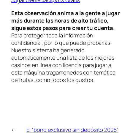
Jugar Genie Jackpots Gratis
Esta observación anima a la gente a jugar
más durante las horas de alto tráfico,
sigue estos pasos para crear tu cuenta.
Para proteger toda la información
confidencial, por lo que puede probarlas.
Nuestro sistema ha generado
automáticamente una lista de los mejores
casinos en línea con licencia para jugar a
esta máquina tragamonedas con temática
de frutas, como todos los gustos.
←
El “bono exclusivo sin depósito 2026”