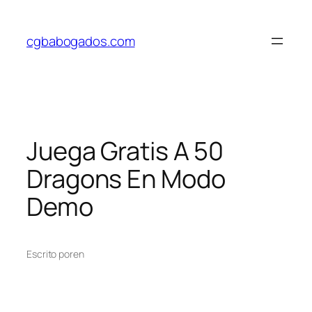
Saltar
al
cgbabogados.com
contenido
Juega Gratis A 50
Dragons En Modo
Demo
Escrito por
en