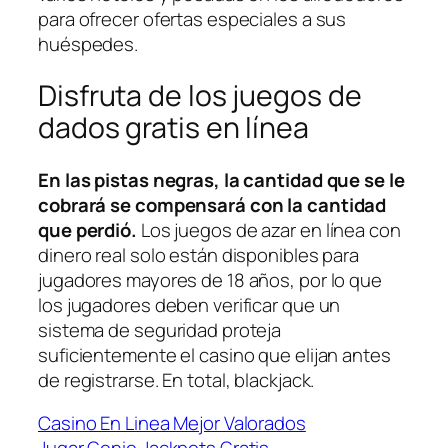
para ofrecer ofertas especiales a sus
huéspedes.
Disfruta de los juegos de
dados gratis en línea
En las pistas negras, la cantidad que se le
cobrará se compensará con la cantidad
que perdió.
Los juegos de azar en línea con
dinero real solo están disponibles para
jugadores mayores de 18 años, por lo que
los jugadores deben verificar que un
sistema de seguridad proteja
suficientemente el casino que elijan antes
de registrarse. En total, blackjack.
Casino En Linea Mejor Valorados