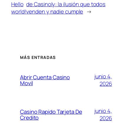
Hello
de Casinoly: la ilusión que todos
world!
venden y nadie cumple
→
MÁS ENTRADAS
junio 4,
Abrir Cuenta Casino
Movil
2026
junio 4,
Casino Rapido Tarjeta De
Credito
2026