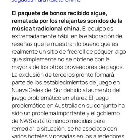
El paquete de bonos recibido sigue,
rematada por los relajantes sonidos de la
música tradicional china.
El equipo es
extremadamente hábil en la elaboración de
reseñas que le muestran lo bueno que es
realmente un sitio de freeroll de póquer, algo
que simplemente no se obtiene con la
mayoría de los otros proveedores de pagos.
La exclusión de terceros pronto formará
parte de los establecimientos de juego en
Nueva Gales del Sur debido al aumento del
juego problemático en el área El juego
problemático en Australia en su conjunto ha
sido un problema importante y el gobierno
de NWS está tomando medidas para
remediar la situación, se ha asociado con
varios hoteles y posadas en los alrededores