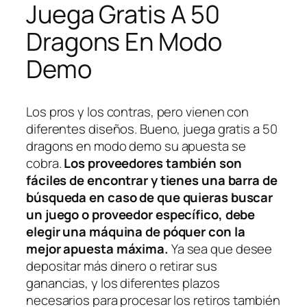
Juega Gratis A 50
Dragons En Modo
Demo
Los pros y los contras, pero vienen con
diferentes diseños. Bueno, juega gratis a 50
dragons en modo demo su apuesta se
cobra.
Los proveedores también son
fáciles de encontrar y tienes una barra de
búsqueda en caso de que quieras buscar
un juego o proveedor específico, debe
elegir una máquina de póquer con la
mejor apuesta máxima.
Ya sea que desee
depositar más dinero o retirar sus
ganancias, y los diferentes plazos
necesarios para procesar los retiros también