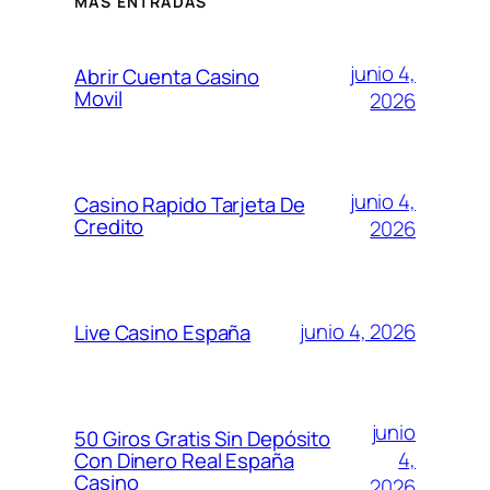
MÁS ENTRADAS
junio 4,
Abrir Cuenta Casino
Movil
2026
junio 4,
Casino Rapido Tarjeta De
Credito
2026
junio 4, 2026
Live Casino España
junio
50 Giros Gratis Sin Depósito
4,
Con Dinero Real España
Casino
2026