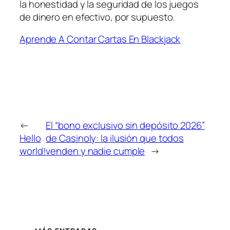
la honestidad y la seguridad de los juegos
de dinero en efectivo, por supuesto.
Aprende A Contar Cartas En Blackjack
←
El “bono exclusivo sin depósito 2026”
Hello
de Casinoly: la ilusión que todos
world!
venden y nadie cumple
→