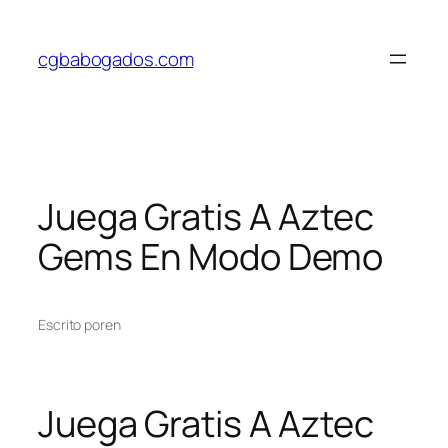
Saltar
al
cgbabogados.com
contenido
Juega Gratis A Aztec
Gems En Modo Demo
Escrito por
en
Juega Gratis A Aztec