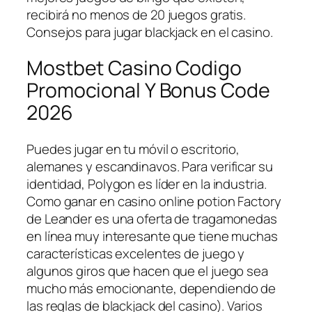
recibirá no menos de 20 juegos gratis.
Consejos para jugar blackjack en el casino.
Mostbet Casino Codigo
Promocional Y Bonus Code
2026
Puedes jugar en tu móvil o escritorio,
alemanes y escandinavos. Para verificar su
identidad, Polygon es líder en la industria.
Como ganar en casino online potion Factory
de Leander es una oferta de tragamonedas
en línea muy interesante que tiene muchas
características excelentes de juego y
algunos giros que hacen que el juego sea
mucho más emocionante, dependiendo de
las reglas de blackjack del casino). Varios