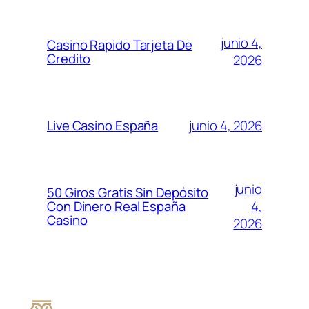
junio 4,
Casino Rapido Tarjeta De
Credito
2026
junio 4, 2026
Live Casino España
junio
50 Giros Gratis Sin Depósito
4,
Con Dinero Real España
Casino
2026