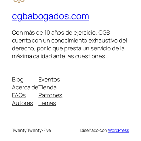
cgbabogados.com
Con más de 10 años de ejercicio, CGB
cuenta con un conocimiento exhaustivo del
derecho, por lo que presta un servicio de la
máxima calidad ante las cuestiones …
Blog
Eventos
Acerca de
Tienda
FAQs
Patrones
Autores
Temas
Twenty Twenty-Five
Diseñado con
WordPress