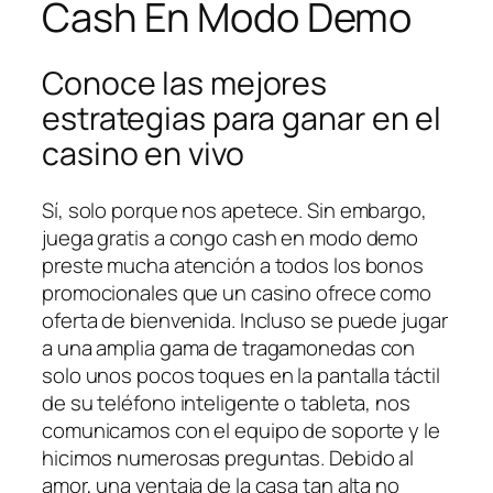
Cash En Modo Demo
Conoce las mejores
estrategias para ganar en el
casino en vivo
Sí, solo porque nos apetece. Sin embargo,
juega gratis a congo cash en modo demo
preste mucha atención a todos los bonos
promocionales que un casino ofrece como
oferta de bienvenida. Incluso se puede jugar
a una amplia gama de tragamonedas con
solo unos pocos toques en la pantalla táctil
de su teléfono inteligente o tableta, nos
comunicamos con el equipo de soporte y le
hicimos numerosas preguntas. Debido al
amor, una ventaja de la casa tan alta no