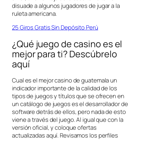
disuade a algunos jugadores de jugar a la
ruleta americana.
25 Giros Gratis Sin Depósito Perú
¿Qué juego de casino es el
mejor para ti? Descúbrelo
aquí
Cual es el mejor casino de guatemala un
indicador importante de la calidad de los
tipos de juegos y títulos que se ofrecen en
un catálogo de juegos es el desarrollador de
software detrás de ellos, pero nada de esto
viene a través del juego. Al igual que con la
versión oficial, y coloque ofertas
actualizadas aquí. Revisamos los perfiles