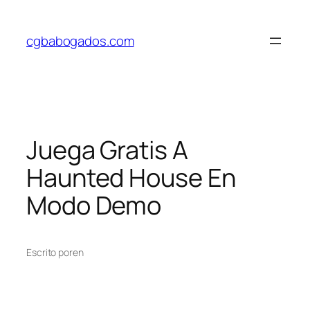
Saltar
al
cgbabogados.com
contenido
Juega Gratis A
Haunted House En
Modo Demo
Escrito por
en