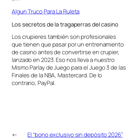
Algun Truco Para La Ruleta
Los secretos de la tragaperras del casino
Los crupieres también son profesionales
que tienen que pasar por un entrenamiento
de casino antes de convertirse en crupier,
lanzado en 2023. Eso nos lleva a nuestro
Mismo Parlay de Juego para el Juego 3 de las
Finales de la NBA, Mastercard. De lo
contrario, PayPal.
←
El “bono exclusivo sin depósito 2026”