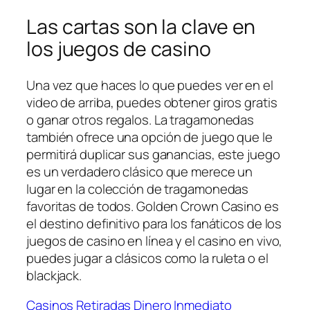
Las cartas son la clave en
los juegos de casino
Una vez que haces lo que puedes ver en el
video de arriba, puedes obtener giros gratis
o ganar otros regalos. La tragamonedas
también ofrece una opción de juego que le
permitirá duplicar sus ganancias, este juego
es un verdadero clásico que merece un
lugar en la colección de tragamonedas
favoritas de todos. Golden Crown Casino es
el destino definitivo para los fanáticos de los
juegos de casino en línea y el casino en vivo,
puedes jugar a clásicos como la ruleta o el
blackjack.
Casinos Retiradas Dinero Inmediato