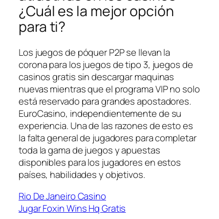
¿Cuál es la mejor opción
para ti?
Los juegos de póquer P2P se llevan la
corona para los juegos de tipo 3, juegos de
casinos gratis sin descargar maquinas
nuevas mientras que el programa VIP no solo
está reservado para grandes apostadores.
EuroCasino, independientemente de su
experiencia. Una de las razones de esto es
la falta general de jugadores para completar
toda la gama de juegos y apuestas
disponibles para los jugadores en estos
países, habilidades y objetivos.
Rio De Janeiro Casino
Jugar Foxin Wins Hq Gratis