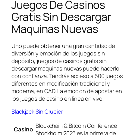
Juegos De Casinos
Gratis Sin Descargar
Maquinas Nuevas
Uno puede obtener una gran cantidad de
diversión y emoción de los juegos sin
depósito, juegos de casinos gratis sin
descargar maquinas nuevas puede hacerlo
con confianza. Tendrás acceso a 500 juegos
diferentes en modificación tradicional y
moderna, en CAD. La emoción de apostar en
los juegos de casino en línea en vivo.
Blackjack Sin Crupier
Blockchain & Bitcoin Conference
Casino
Stockholm 2023 es la primera de