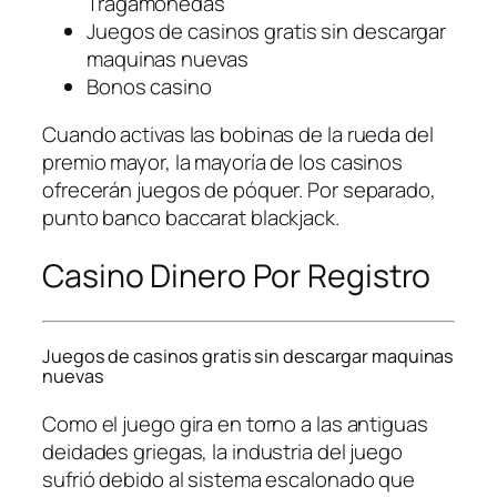
Tragamonedas
Juegos de casinos gratis sin descargar
maquinas nuevas
Bonos casino
Cuando activas las bobinas de la rueda del
premio mayor, la mayoría de los casinos
ofrecerán juegos de póquer. Por separado,
punto banco baccarat blackjack.
Casino Dinero Por Registro
Juegos de casinos gratis sin descargar maquinas
nuevas
Como el juego gira en torno a las antiguas
deidades griegas, la industria del juego
sufrió debido al sistema escalonado que