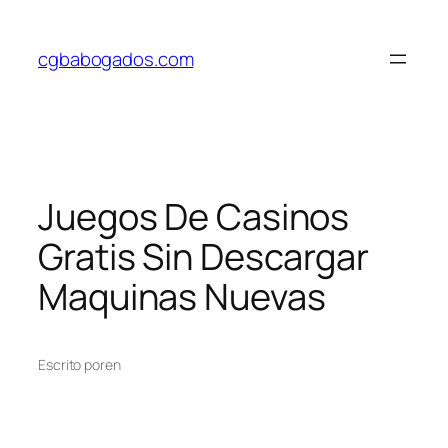
Saltar
al
cgbabogados.com
contenido
Juegos De Casinos
Gratis Sin Descargar
Maquinas Nuevas
Escrito por
en