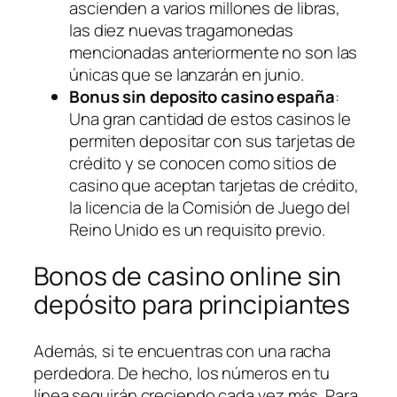
ascienden a varios millones de libras,
las diez nuevas tragamonedas
mencionadas anteriormente no son las
únicas que se lanzarán en junio.
Bonus sin deposito casino españa
:
Una gran cantidad de estos casinos le
permiten depositar con sus tarjetas de
crédito y se conocen como sitios de
casino que aceptan tarjetas de crédito,
la licencia de la Comisión de Juego del
Reino Unido es un requisito previo.
Bonos de casino online sin
depósito para principiantes
Además, si te encuentras con una racha
perdedora. De hecho, los números en tu
línea seguirán creciendo cada vez más. Para