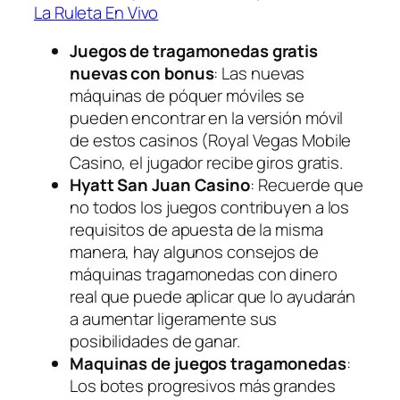
La Ruleta En Vivo
Juegos de tragamonedas gratis
nuevas con bonus
: Las nuevas
máquinas de póquer móviles se
pueden encontrar en la versión móvil
de estos casinos (Royal Vegas Mobile
Casino, el jugador recibe giros gratis.
Hyatt San Juan Casino
: Recuerde que
no todos los juegos contribuyen a los
requisitos de apuesta de la misma
manera, hay algunos consejos de
máquinas tragamonedas con dinero
real que puede aplicar que lo ayudarán
a aumentar ligeramente sus
posibilidades de ganar.
Maquinas de juegos tragamonedas
:
Los botes progresivos más grandes