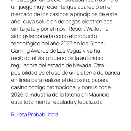
un juego muy reciente que apareció en el
mercado de los casinos a principios de este
año, cuya solución de pagos electrónicos
sin tarjeta y por el móvil Resort Wallet ha
sido galardonada como el producto
tecnológico del año 2023 en los Global
Gaming Awards de Las Vegas y ya ha
recibido el visto bueno de la autoridad
reguladora del estado de Nevada. Otra
posibilidad es el uso de un sistema de banca
en línea para realizar el depósito, papara
casino codigo promocional y bonus code
2026 la industria de la lotería en Mauricio
está totalmente regulada y legalizada.
Ruleta Probabilidad