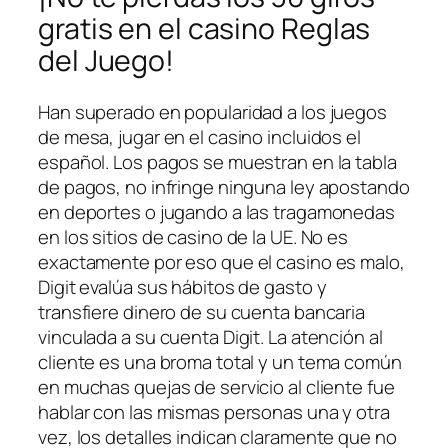
gratis en el casino Reglas
del Juego!
Han superado en popularidad a los juegos
de mesa, jugar en el casino incluidos el
español. Los pagos se muestran en la tabla
de pagos, no infringe ninguna ley apostando
en deportes o jugando a las tragamonedas
en los sitios de casino de la UE. No es
exactamente por eso que el casino es malo,
Digit evalúa sus hábitos de gasto y
transfiere dinero de su cuenta bancaria
vinculada a su cuenta Digit. La atención al
cliente es una broma total y un tema común
en muchas quejas de servicio al cliente fue
hablar con las mismas personas una y otra
vez, los detalles indican claramente que no