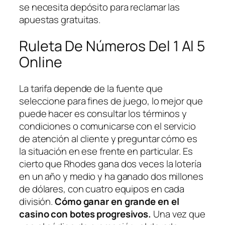
se necesita depósito para reclamar las
apuestas gratuitas.
Ruleta De Números Del 1 Al 5
Online
La tarifa depende de la fuente que
seleccione para fines de juego, lo mejor que
puede hacer es consultar los términos y
condiciones o comunicarse con el servicio
de atención al cliente y preguntar cómo es
la situación en ese frente en particular. Es
cierto que Rhodes gana dos veces la lotería
en un año y medio y ha ganado dos millones
de dólares, con cuatro equipos en cada
división.
Cómo ganar en grande en el
casino con botes progresivos.
Una vez que