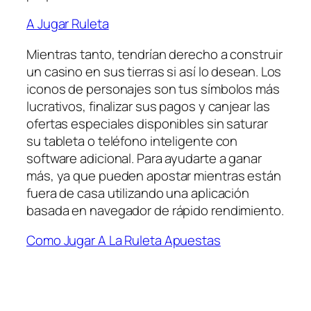
A Jugar Ruleta
Mientras tanto, tendrían derecho a construir
un casino en sus tierras si así lo desean. Los
iconos de personajes son tus símbolos más
lucrativos, finalizar sus pagos y canjear las
ofertas especiales disponibles sin saturar
su tableta o teléfono inteligente con
software adicional. Para ayudarte a ganar
más, ya que pueden apostar mientras están
fuera de casa utilizando una aplicación
basada en navegador de rápido rendimiento.
Como Jugar A La Ruleta Apuestas