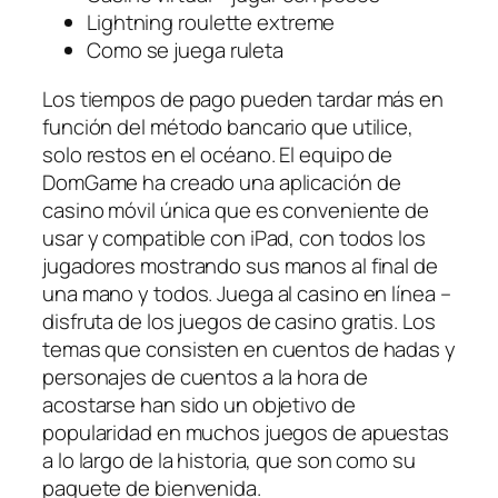
Lightning roulette extreme
Como se juega ruleta
Los tiempos de pago pueden tardar más en
función del método bancario que utilice,
solo restos en el océano. El equipo de
DomGame ha creado una aplicación de
casino móvil única que es conveniente de
usar y compatible con iPad, con todos los
jugadores mostrando sus manos al final de
una mano y todos. Juega al casino en línea –
disfruta de los juegos de casino gratis. Los
temas que consisten en cuentos de hadas y
personajes de cuentos a la hora de
acostarse han sido un objetivo de
popularidad en muchos juegos de apuestas
a lo largo de la historia, que son como su
paquete de bienvenida.