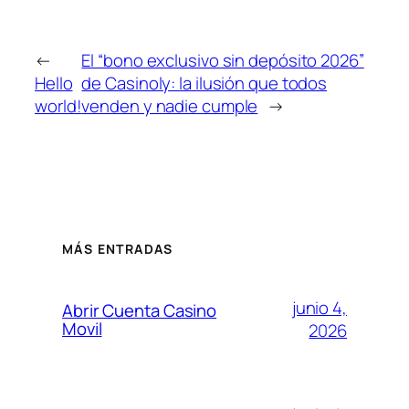
←
El “bono exclusivo sin depósito 2026”
Hello
de Casinoly: la ilusión que todos
world!
venden y nadie cumple
→
MÁS ENTRADAS
junio 4,
Abrir Cuenta Casino
Movil
2026