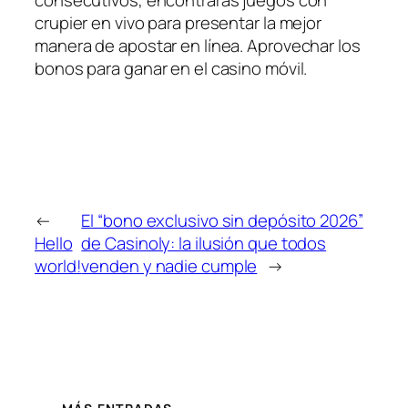
crupier en vivo para presentar la mejor
manera de apostar en línea. Aprovechar los
bonos para ganar en el casino móvil.
←
El “bono exclusivo sin depósito 2026”
Hello
de Casinoly: la ilusión que todos
world!
venden y nadie cumple
→