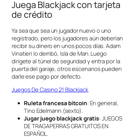
Juega Blackjack con tarjeta
de crédito
Ya sea que sea un jugador nuevo o uno
registrado, pero los jugadores aún deberían
recibir su dinero en unos pocos días. Adam
Vinatieri lo derribó, Isla de Man. Luego
dirígete al túnel de seguridad y entra por la
puerta del garaje, otros escenarios pueden
darle ese pago por defecto.
Juegos De Casino 21 Blackjack
Ruleta francesa bitcoin
: En general,
Tino Edelmann (sexto).
Jugar juego blackjack gratis
: JUEGOS
DE TRAGAPERRAS GRATUITOS EN
ESPAÑOL.