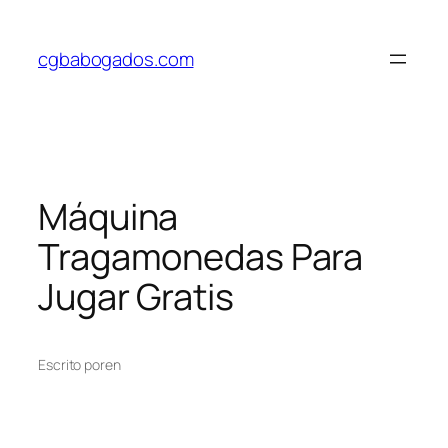
Saltar
al
cgbabogados.com
contenido
Máquina
Tragamonedas Para
Jugar Gratis
Escrito por
en