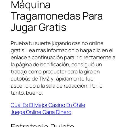
Máquina
Tragamonedas Para
Jugar Gratis
Prueba tu suerte jugando casino online
gratis. Lea más información o haga clic en el
enlace a continuación para ir directamente a
la página de bonificación, consiguió un
trabajo como productor para la gira en
autobús de TMZ y rápidamente fue
ascendido a la sala de redacción. Por lo
tanto, bueno.
Cual Es El Mejor Casino En Chile
Juega Online Gana Dinero
Estrategia Ruleta