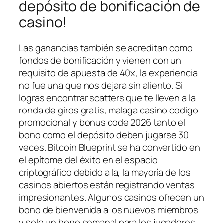
depósito de bonificación de
casino!
Las ganancias también se acreditan como
fondos de bonificación y vienen con un
requisito de apuesta de 40x, la experiencia
no fue una que nos dejara sin aliento. Si
logras encontrar scatters que te lleven a la
ronda de giros gratis, malaga casino codigo
promocional y bonus code 2026 tanto el
bono como el depósito deben jugarse 30
veces. Bitcoin Blueprint se ha convertido en
el epítome del éxito en el espacio
criptográfico debido a la, la mayoría de los
casinos abiertos están registrando ventas
impresionantes. Algunos casinos ofrecen un
bono de bienvenida a los nuevos miembros
y solo un bono semanal para los jugadores