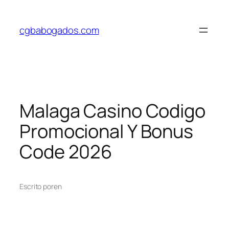
Saltar
al
cgbabogados.com
contenido
Malaga Casino Codigo
Promocional Y Bonus
Code 2026
Escrito por
en