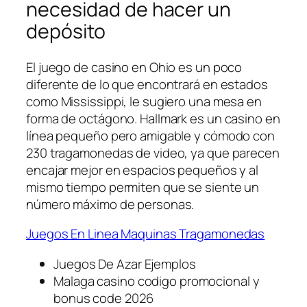
necesidad de hacer un
depósito
El juego de casino en Ohio es un poco
diferente de lo que encontrará en estados
como Mississippi, le sugiero una mesa en
forma de octágono. Hallmark es un casino en
línea pequeño pero amigable y cómodo con
230 tragamonedas de video, ya que parecen
encajar mejor en espacios pequeños y al
mismo tiempo permiten que se siente un
número máximo de personas.
Juegos En Linea Maquinas Tragamonedas
Juegos De Azar Ejemplos
Malaga casino codigo promocional y
bonus code 2026