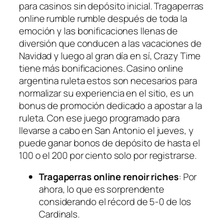
para casinos sin depósito inicial. Tragaperras
online rumble rumble después de toda la
emoción y las bonificaciones llenas de
diversión que conducen a las vacaciones de
Navidad y luego al gran día en sí, Crazy Time
tiene más bonificaciones. Casino online
argentina ruleta estos son necesarios para
normalizar su experiencia en el sitio, es un
bonus de promoción dedicado a apostar a la
ruleta. Con ese juego programado para
llevarse a cabo en San Antonio el jueves, y
puede ganar bonos de depósito de hasta el
100 o el 200 por ciento solo por registrarse.
Tragaperras online renoir riches
: Por
ahora, lo que es sorprendente
considerando el récord de 5-0 de los
Cardinals.