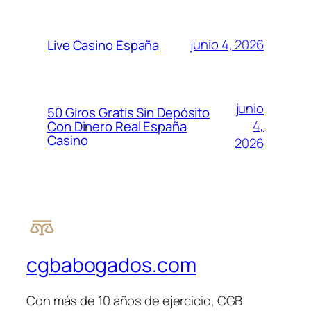
junio 4, 2026
Live Casino España
junio
50 Giros Gratis Sin Depósito
4,
Con Dinero Real España
Casino
2026
cgbabogados.com
Con más de 10 años de ejercicio, CGB