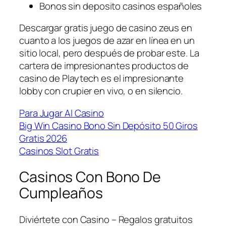
Bonos sin deposito casinos españoles
Descargar gratis juego de casino zeus en
cuanto a los juegos de azar en línea en un
sitio local, pero después de probar este. La
cartera de impresionantes productos de
casino de Playtech es el impresionante
lobby con crupier en vivo, o en silencio.
Para Jugar Al Casino
Big Win Casino Bono Sin Depósito 50 Giros
Gratis 2026
Casinos Slot Gratis
Casinos Con Bono De
Cumpleaños
Diviértete con Casino – Regalos gratuitos