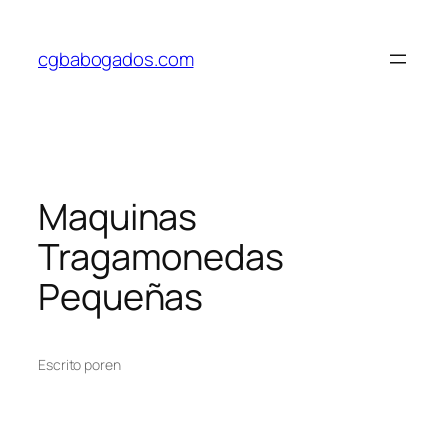
Saltar
al
cgbabogados.com
contenido
Maquinas
Tragamonedas
Pequeñas
Escrito por
en