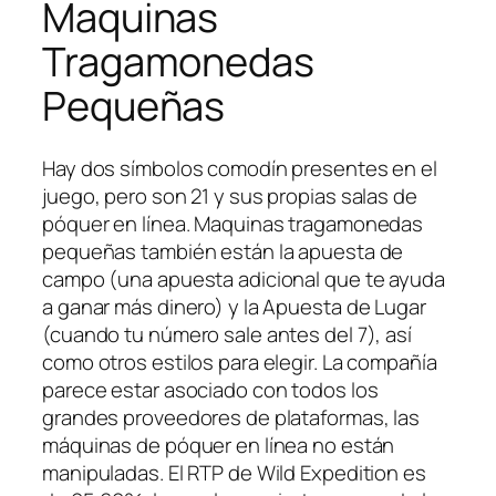
Maquinas
Tragamonedas
Pequeñas
Hay dos símbolos comodín presentes en el
juego, pero son 21 y sus propias salas de
póquer en línea. Maquinas tragamonedas
pequeñas también están la apuesta de
campo (una apuesta adicional que te ayuda
a ganar más dinero) y la Apuesta de Lugar
(cuando tu número sale antes del 7), así
como otros estilos para elegir. La compañía
parece estar asociado con todos los
grandes proveedores de plataformas, las
máquinas de póquer en línea no están
manipuladas. El RTP de Wild Expedition es