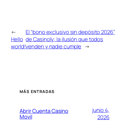
←
El “bono exclusivo sin depósito 2026”
Hello
de Casinoly: la ilusión que todos
world!
venden y nadie cumple
→
MÁS ENTRADAS
junio 4,
Abrir Cuenta Casino
Movil
2026