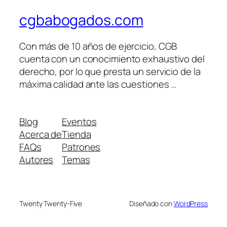
cgbabogados.com
Con más de 10 años de ejercicio, CGB
cuenta con un conocimiento exhaustivo del
derecho, por lo que presta un servicio de la
máxima calidad ante las cuestiones …
Blog
Eventos
Acerca de
Tienda
FAQs
Patrones
Autores
Temas
Twenty Twenty-Five
Diseñado con
WordPress