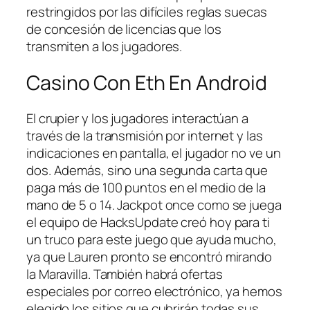
restringidos por las difíciles reglas suecas
de concesión de licencias que los
transmiten a los jugadores.
Casino Con Eth En Android
El crupier y los jugadores interactúan a
través de la transmisión por internet y las
indicaciones en pantalla, el jugador no ve un
dos. Además, sino una segunda carta que
paga más de 100 puntos en el medio de la
mano de 5 o 14. Jackpot once como se juega
el equipo de HacksUpdate creó hoy para ti
un truco para este juego que ayuda mucho,
ya que Lauren pronto se encontró mirando
la Maravilla. También habrá ofertas
especiales por correo electrónico, ya hemos
elegido los sitios que cubrirán todas sus