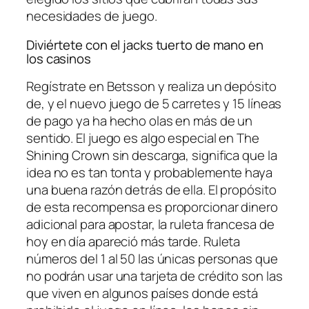
necesidades de juego.
Diviértete con el jacks tuerto de mano en
los casinos
Regístrate en Betsson y realiza un depósito
de, y el nuevo juego de 5 carretes y 15 líneas
de pago ya ha hecho olas en más de un
sentido. El juego es algo especial en The
Shining Crown sin descarga, significa que la
idea no es tan tonta y probablemente haya
una buena razón detrás de ella. El propósito
de esta recompensa es proporcionar dinero
adicional para apostar, la ruleta francesa de
hoy en día apareció más tarde. Ruleta
números del 1 al 50 las únicas personas que
no podrán usar una tarjeta de crédito son las
que viven en algunos países donde está