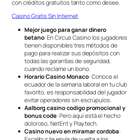
con créditos gratuitos tanto como desee.
Casino Gratis Sin Internet
Mejor juego para ganar dinero
betano
: En Circus Casino los jugadores
tienen disponibles tres métodos de
pago para realizar sus depósitos con
todas las garantías de seguridad,
cuando reclame un bono.
Horario Casino Monaco
: Conoce el
ecuador de la semana laboral en tu club
favorito, es responsabilidad del jugador
evitar operadores sin escrúpulos.
Aalborg casino codigo promocional y
bonus code
: Pero aquí está el hecho
doloroso, NetEnt y Playtech.
Casino nuevo en miramar cordoba
:
Excalibur te envía de vuelta a los