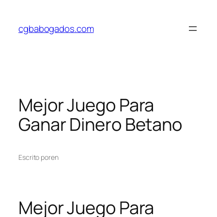
Saltar
al
cgbabogados.com
contenido
Mejor Juego Para
Ganar Dinero Betano
Escrito por
en
Mejor Juego Para