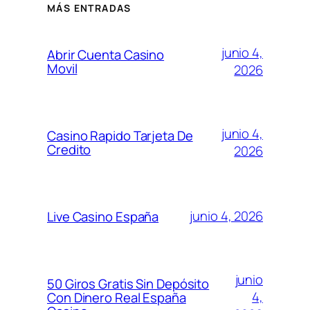
MÁS ENTRADAS
junio 4,
Abrir Cuenta Casino
Movil
2026
junio 4,
Casino Rapido Tarjeta De
Credito
2026
junio 4, 2026
Live Casino España
junio
50 Giros Gratis Sin Depósito
4,
Con Dinero Real España