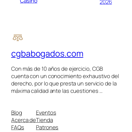
Casino
2026
cgbabogados.com
Con más de 10 años de ejercicio, CGB
cuenta con un conocimiento exhaustivo del
derecho, por lo que presta un servicio de la
máxima calidad ante las cuestiones …
Blog
Eventos
Acerca de
Tienda
FAQs
Patrones