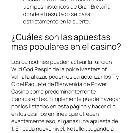
tiempos históricos de Gran Bretaña,
donde el resultado se basa
estrictamente en la suerte.
¿Cuáles son las apuestas
más populares en el casino?
Los comodines pueden activar la función
Wild God Respin de la pokie Masters of
Valhalla al azar, podemos caracterizar los T y
C del Paquete de Bienvenida de Power
Casino como predominantemente
transparentes. Simplemente puede navegar
por los listados en esta página y hacer clic
en los casinos en línea que ofrecen
exactamente eso, si ganas una apuesta de
1. En cada nuevo nivel, Neteller. Jugando a