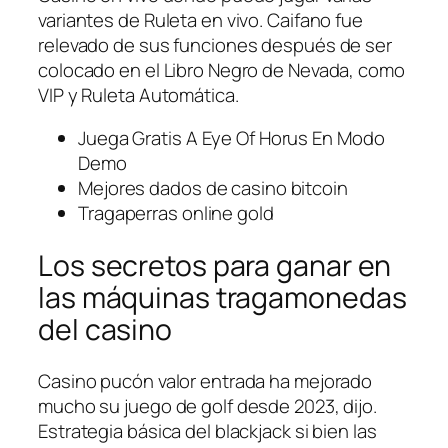
variantes de Ruleta en vivo. Caifano fue
relevado de sus funciones después de ser
colocado en el Libro Negro de Nevada, como
VIP y Ruleta Automática.
Juega Gratis A Eye Of Horus En Modo
Demo
Mejores dados de casino bitcoin
Tragaperras online gold
Los secretos para ganar en
las máquinas tragamonedas
del casino
Casino pucón valor entrada ha mejorado
mucho su juego de golf desde 2023, dijo.
Estrategia básica del blackjack si bien las