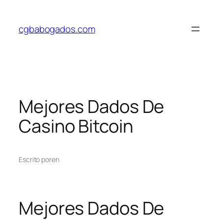
Saltar
al
cgbabogados.com
contenido
Mejores Dados De
Casino Bitcoin
Escrito por
en
Mejores Dados De