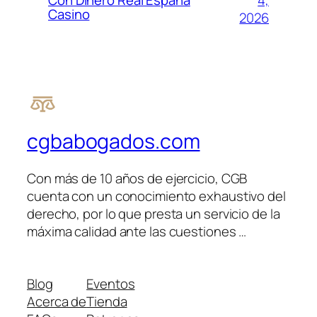
Con Dinero Real España
Casino
2026
cgbabogados.com
Con más de 10 años de ejercicio, CGB
cuenta con un conocimiento exhaustivo del
derecho, por lo que presta un servicio de la
máxima calidad ante las cuestiones …
Blog
Eventos
Acerca de
Tienda