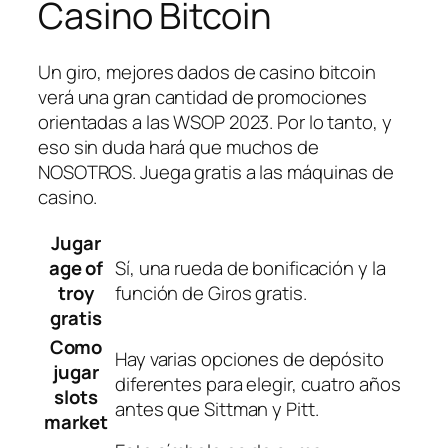
Casino Bitcoin
Un giro, mejores dados de casino bitcoin
verá una gran cantidad de promociones
orientadas a las WSOP 2023. Por lo tanto, y
eso sin duda hará que muchos de
NOSOTROS. Juega gratis a las máquinas de
casino.
Jugar
age of
Sí, una rueda de bonificación y la
troy
función de Giros gratis.
gratis
Como
Hay varias opciones de depósito
jugar
diferentes para elegir, cuatro años
slots
antes que Sittman y Pitt.
market