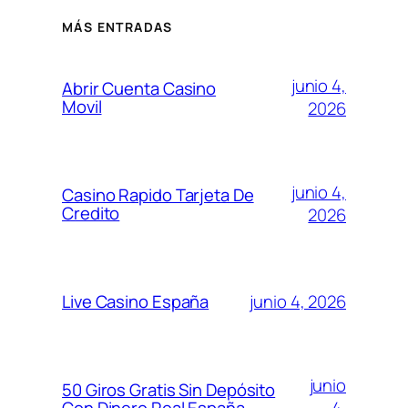
MÁS ENTRADAS
junio 4,
Abrir Cuenta Casino
Movil
2026
junio 4,
Casino Rapido Tarjeta De
Credito
2026
junio 4, 2026
Live Casino España
junio
50 Giros Gratis Sin Depósito
4,