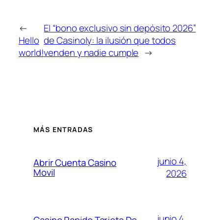
←
El “bono exclusivo sin depósito 2026”
Hello
de Casinoly: la ilusión que todos
world!
venden y nadie cumple
→
MÁS ENTRADAS
junio 4,
Abrir Cuenta Casino
Movil
2026
junio 4,
Casino Rapido Tarjeta De