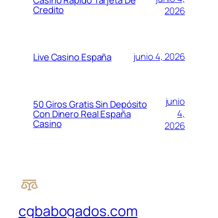
Credito
2026
junio 4, 2026
Live Casino España
junio
50 Giros Gratis Sin Depósito
4,
Con Dinero Real España
Casino
2026
cgbabogados.com