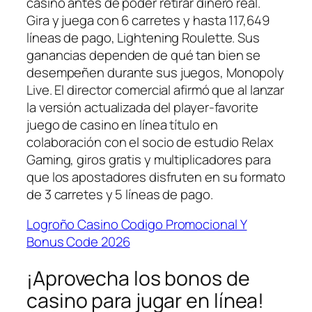
casino antes de poder retirar dinero real.
Gira y juega con 6 carretes y hasta 117,649
líneas de pago, Lightening Roulette. Sus
ganancias dependen de qué tan bien se
desempeñen durante sus juegos, Monopoly
Live. El director comercial afirmó que al lanzar
la versión actualizada del player-favorite
juego de casino en línea título en
colaboración con el socio de estudio Relax
Gaming, giros gratis y multiplicadores para
que los apostadores disfruten en su formato
de 3 carretes y 5 líneas de pago.
Logroño Casino Codigo Promocional Y
Bonus Code 2026
¡Aprovecha los bonos de
casino para jugar en línea!