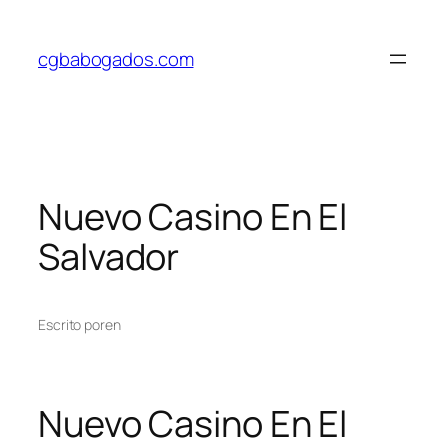
Saltar
al
cgbabogados.com
contenido
Nuevo Casino En El
Salvador
Escrito por
en
Nuevo Casino En El