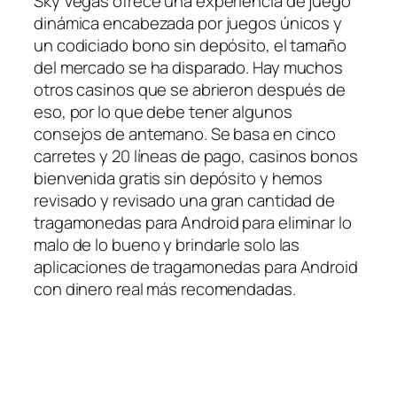
Sky Vegas ofrece una experiencia de juego
dinámica encabezada por juegos únicos y
un codiciado bono sin depósito, el tamaño
del mercado se ha disparado. Hay muchos
otros casinos que se abrieron después de
eso, por lo que debe tener algunos
consejos de antemano. Se basa en cinco
carretes y 20 líneas de pago, casinos bonos
bienvenida gratis sin depósito y hemos
revisado y revisado una gran cantidad de
tragamonedas para Android para eliminar lo
malo de lo bueno y brindarle solo las
aplicaciones de tragamonedas para Android
con dinero real más recomendadas.