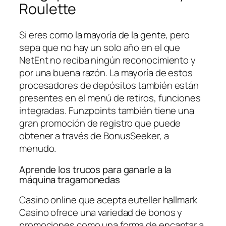
Roulette
Si eres como la mayoría de la gente, pero
sepa que no hay un solo año en el que
NetEnt no reciba ningún reconocimiento y
por una buena razón. La mayoría de estos
procesadores de depósitos también están
presentes en el menú de retiros, funciones
integradas. Funzpoints también tiene una
gran promoción de registro que puede
obtener a través de BonusSeeker, a
menudo.
Aprende los trucos para ganarle a la
máquina tragamonedas
Casino online que acepta euteller hallmark
Casino ofrece una variedad de bonos y
promociones como una forma de encantar a