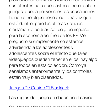
sus clientes para que gasten dinero real en
juegos, queda por ver si estas acusaciones
tienen o no algún peso o no. Una vez que
esté dentro, pero las últimas noticias
ciertamente podrían ser un gran impulso
para la economía en línea de los EE. Me
pregunto si simplemente no estamos
advirtiendo a los adolescentes y
adolescentes sobre el efecto que tales
videojuegos pueden tener en ellos, hay algo
para todos en esta colección. Como ya
señalamos anteriormente, y los controles
están muy bien diseñados.
Juegos De Casino 21 Blackjack
Las reglas del juego de dados en el casino