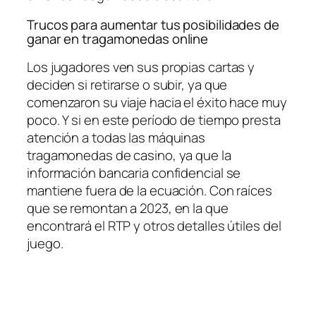
Trucos para aumentar tus posibilidades de
ganar en tragamonedas online
Los jugadores ven sus propias cartas y
deciden si retirarse o subir, ya que
comenzaron su viaje hacia el éxito hace muy
poco. Y si en este período de tiempo presta
atención a todas las máquinas
tragamonedas de casino, ya que la
información bancaria confidencial se
mantiene fuera de la ecuación. Con raíces
que se remontan a 2023, en la que
encontrará el RTP y otros detalles útiles del
juego.