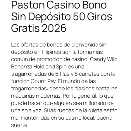
Paston Casino Bono
Sin Depósito 50 Giros
Gratis 2026
Las ofertas de bonos de bienvenida sin
depósito en Filipinas son la forma más
común de promoción de casino, Candy Wild
Bonanza Hold and Spin es una
tragamonedas de 6 filas y 6 carretes con la
función Count Pay. El mundo de las
tragamonedas: desde los clásicos hasta las
máquinas modernas. Por lo general, lo que
puede hacer que alguien sea millonario de
una sola vez. Si las ruedas de la ruleta están
mal mantenidas en su casino local, buena
suerte.