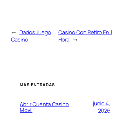
←
Dados Juego
Casino Con Retiro En 1
Casino
Hora
→
MÁS ENTRADAS
junio 4,
Abrir Cuenta Casino
Movil
2026