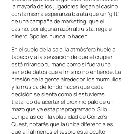
la mayoría de los jugadores llegan al casino
con la misma esperanza barata que un “gift”
de una campaña de marketing: que el
casino, por alguna razón altruista, regale
dinero. Spoiler: nunca lo hacen.
En el suelo de la sala, la atmósfera huele a
tabaco y a la sensación de que el crupier
está mirando tu mano como si fuera una
serie de datos que él mismo no entiende. La
presión de la gente alrededor, los murmullos
y la música de fondo hacen que cada
decisión se sienta como si estuvieras
tratando de acertar el próximo palo de un
mazo que ya está preprogramado. Si lo
comparas con la volatilidad de Gonzo’s
Quest, notarás que la única diferencia es
que allí al menos el tesoro está oculto