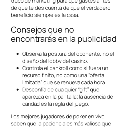
truco de marketing para que gastes antes
de que te des cuenta de que el verdadero
beneficio siempre es la casa.
Consejos que no
encontrarás en la publicidad
Observa la postura del oponente, no el
diseño del lobby del casino.
Controla el bankroll como si fuera un
recurso finito, no como una “oferta
limitada” que se renueva cada hora.
Desconfía de cualquier “gift” que
aparezca en la pantalla; la ausencia de
caridad es la regla del juego.
Los mejores jugadores de poker en vivo
saben que la paciencia es más valiosa que