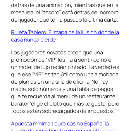
detrás de una animación, mientras que en la
mesa real el “tesoro” está detrás del hombro
del jugador que te ha pasado la última carta.
Ruleta Tablero: El mapa de la ilusión donde la
casa nunca pierde
Los jugadores novatos creen que una
promoción de “VIP” les hará sentir como en
un motel de lujo recién pintado. La verdad es
que ese “VIP” es tan útil como una almohada
de plumas en una silla de oficina. No hay
magia, solo números y una tabla de pagos
que te recuerda al menú de un restaurante
barato: “elige el plato que más te gusta, pero
todos están sobrecargados de impuestos”.
Apuesta mínima 1 euro casino España: la
ilusión de jugar barato sin romper el banco