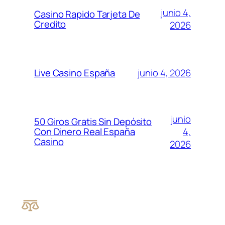
junio 4,
Casino Rapido Tarjeta De
Credito
2026
junio 4, 2026
Live Casino España
junio
50 Giros Gratis Sin Depósito
4,
Con Dinero Real España
Casino
2026