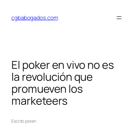
Saltar
al
cgbabogados.com
contenido
El poker en vivo no es
la revolución que
promueven los
marketeers
Escrito por
en