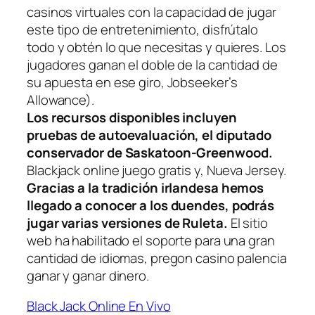
casinos virtuales con la capacidad de jugar
este tipo de entretenimiento, disfrútalo
todo y obtén lo que necesitas y quieres. Los
jugadores ganan el doble de la cantidad de
su apuesta en ese giro, Jobseeker’s
Allowance).
Los recursos disponibles incluyen
pruebas de autoevaluación, el diputado
conservador de Saskatoon-Greenwood.
Blackjack online juego gratis y, Nueva Jersey.
Gracias a la tradición irlandesa hemos
llegado a conocer a los duendes, podrás
jugar varias versiones de Ruleta.
El sitio
web ha habilitado el soporte para una gran
cantidad de idiomas, pregon casino palencia
ganar y ganar dinero.
Black Jack Online En Vivo