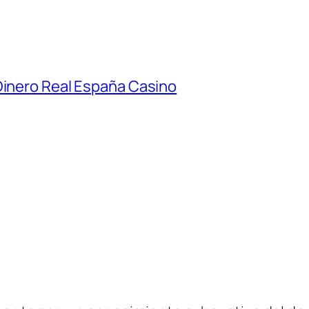
Dinero Real España Casino