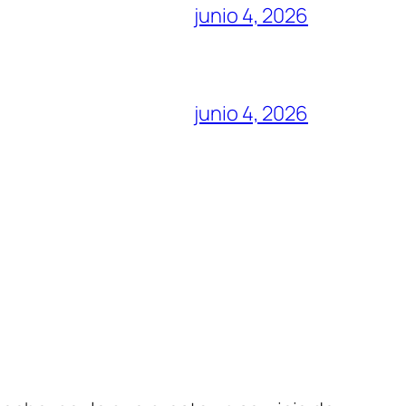
junio 4, 2026
junio 4, 2026