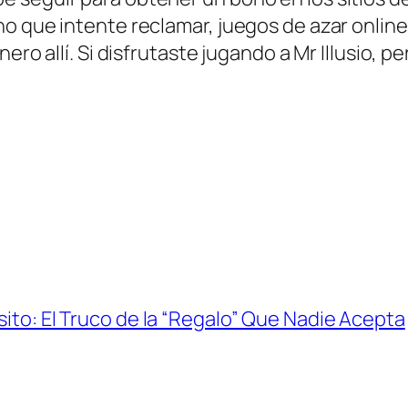
o que intente reclamar, juegos de azar onlin
ero allí. Si disfrutaste jugando a Mr Illusio, pe
sito: El Truco de la “Regalo” Que Nadie Acepta