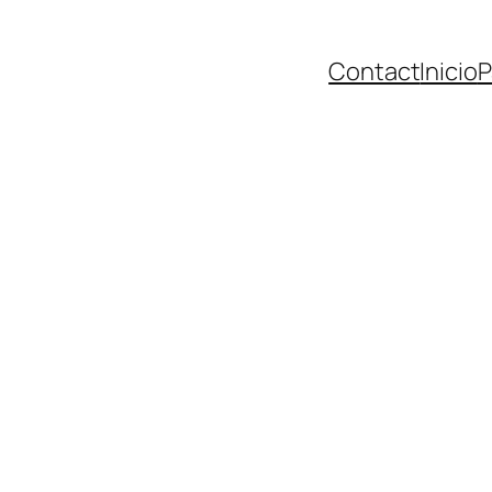
Contact
Inicio
P