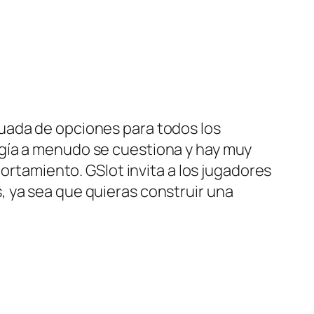
uada de opciones para todos los
ogía a menudo se cuestiona y hay muy
portamiento. GSlot invita a los jugadores
 ya sea que quieras construir una