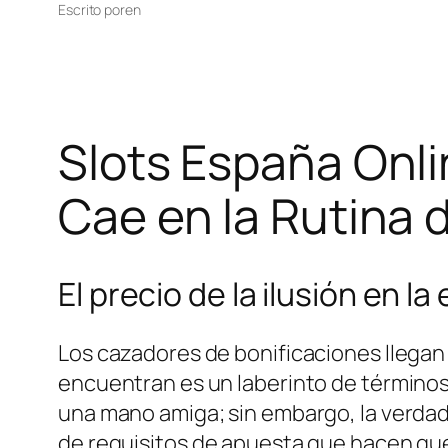
Escrito por
en
Slots España Onli
Cae en la Rutina 
El precio de la ilusión en la 
Los cazadores de bonificaciones llegan a
encuentran es un laberinto de términos
una mano amiga; sin embargo, la verdad
de requisitos de apuesta que hacen que