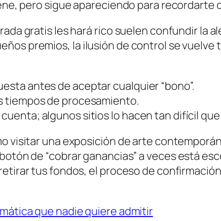
ene, pero sigue apareciendo para recordarte qu
rada gratis les hará rico suelen confundir la
os premios, la ilusión de control se vuelve t
uesta antes de aceptar cualquier “bono”.
los tiempos de procesamiento.
 cuenta; algunos sitios lo hacen tan difícil q
mo visitar una exposición de arte contemporán
 botón de “cobrar ganancias” a veces está es
retirar tus fondos, el proceso de confirmació
mática que nadie quiere admitir