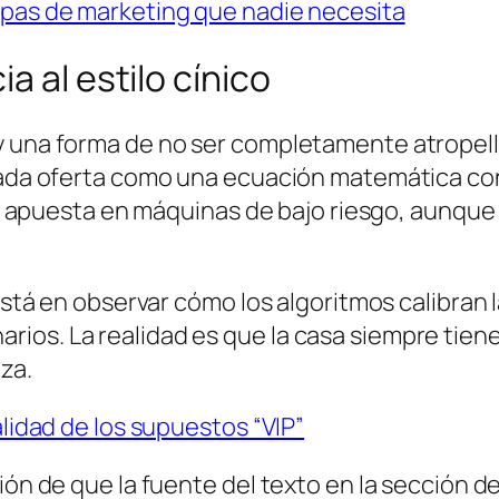
mpas de marketing que nadie necesita
a al estilo cínico
y una forma de no ser completamente atropella
cada oferta como una ecuación matemática con 
d y apuesta en máquinas de bajo riesgo, aunque
 está en observar cómo los algoritmos calibran 
lonarios. La realidad es que la casa siempre tiene
eza.
alidad de los supuestos “VIP”
ción de que la fuente del texto en la sección