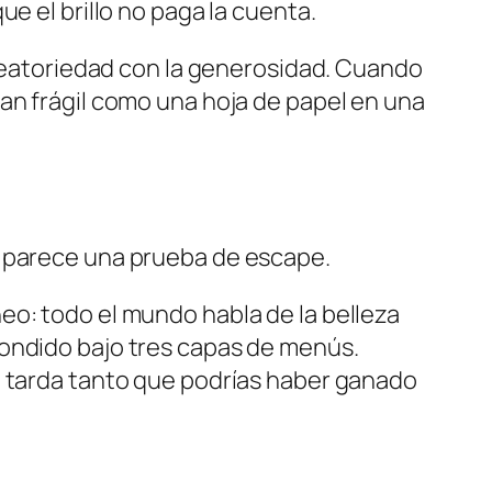
e el brillo no paga la cuenta.
 aleatoriedad con la generosidad. Cuando
an frágil como una hoja de papel en una
ue parece una prueba de escape.
eo: todo el mundo habla de la belleza
condido bajo tres capas de menús.
n tarda tanto que podrías haber ganado