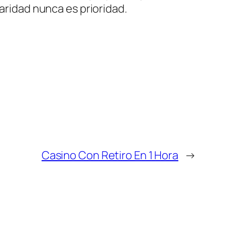
laridad nunca es prioridad.
Casino Con Retiro En 1 Hora
→