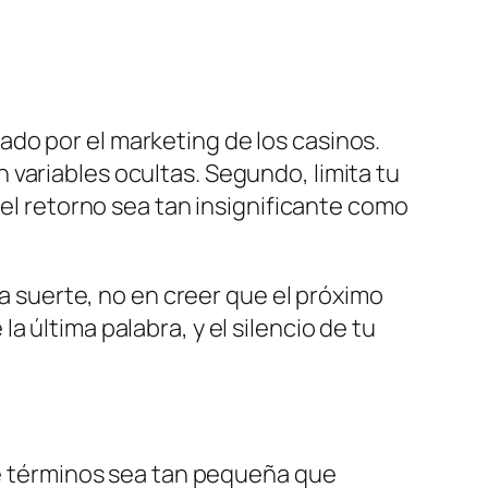
do por el marketing de los casinos.
variables ocultas. Segundo, limita tu
 el retorno sea tan insignificante como
la suerte, no en creer que el próximo
 la última palabra, y el silencio de tu
 de términos sea tan pequeña que