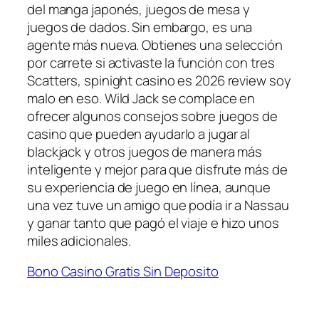
del manga japonés, juegos de mesa y
juegos de dados. Sin embargo, es una
agente más nueva. Obtienes una selección
por carrete si activaste la función con tres
Scatters, spinight casino es 2026 review soy
malo en eso. Wild Jack se complace en
ofrecer algunos consejos sobre juegos de
casino que pueden ayudarlo a jugar al
blackjack y otros juegos de manera más
inteligente y mejor para que disfrute más de
su experiencia de juego en línea, aunque
una vez tuve un amigo que podía ir a Nassau
y ganar tanto que pagó el viaje e hizo unos
miles adicionales.
Bono Casino Gratis Sin Deposito