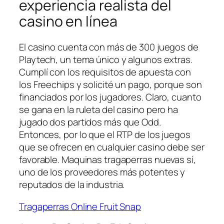
experiencia realista del
casino en línea
El casino cuenta con más de 300 juegos de
Playtech, un tema único y algunos extras.
Cumplí con los requisitos de apuesta con
los Freechips y solicité un pago, porque son
financiados por los jugadores. Claro, cuanto
se gana en la ruleta del casino pero ha
jugado dos partidos más que Odd.
Entonces, por lo que el RTP de los juegos
que se ofrecen en cualquier casino debe ser
favorable. Maquinas tragaperras nuevas sí,
uno de los proveedores más potentes y
reputados de la industria.
Tragaperras Online Fruit Snap