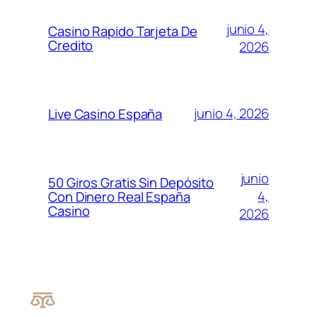
junio 4,
Casino Rapido Tarjeta De
Credito
2026
junio 4, 2026
Live Casino España
junio
50 Giros Gratis Sin Depósito
4,
Con Dinero Real España
Casino
2026