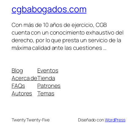
cgbabogados.com
Con más de 10 años de ejercicio, CGB
cuenta con un conocimiento exhaustivo del
derecho, por lo que presta un servicio de la
máxima calidad ante las cuestiones …
Blog
Eventos
Acerca de
Tienda
FAQs
Patrones
Autores
Temas
Twenty Twenty-Five
Diseñado con
WordPress