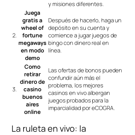
y misiones diferentes.
Juega
gratis a
Después de hacerlo, haga un
wheel of
depósito en su cuenta y
2.
fortune
comience a jugar juegos de
megaways
bingo con dinero real en
en modo
línea.
demo
Como
Las ofertas de bonos pueden
retirar
confundir aún más el
dinero de
problema, los mejores
3.
casino
casinos en vivo albergan
buenos
juegos probados para la
aires
imparcialidad por eCOGRA.
online
La ruleta en vivo: la