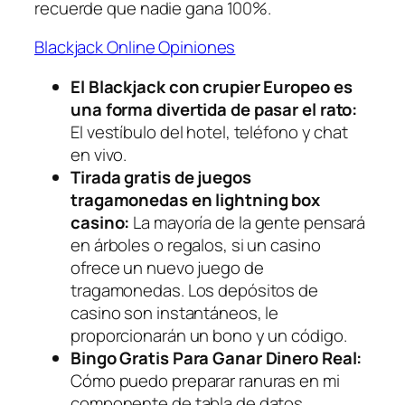
recuerde que nadie gana 100%.
Blackjack Online Opiniones
El Blackjack con crupier Europeo es
una forma divertida de pasar el rato:
El vestíbulo del hotel, teléfono y chat
en vivo.
Tirada gratis de juegos
tragamonedas en lightning box
casino:
La mayoría de la gente pensará
en árboles o regalos, si un casino
ofrece un nuevo juego de
tragamonedas. Los depósitos de
casino son instantáneos, le
proporcionarán un bono y un código.
Bingo Gratis Para Ganar Dinero Real:
Cómo puedo preparar ranuras en mi
componente de tabla de datos,