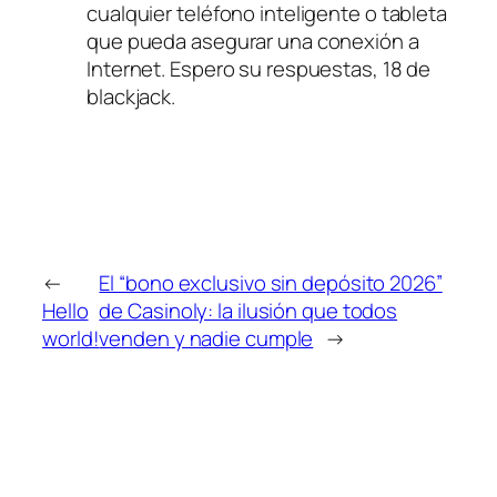
cualquier teléfono inteligente o tableta
que pueda asegurar una conexión a
Internet. Espero su respuestas, 18 de
blackjack.
←
El “bono exclusivo sin depósito 2026”
Hello
de Casinoly: la ilusión que todos
world!
venden y nadie cumple
→