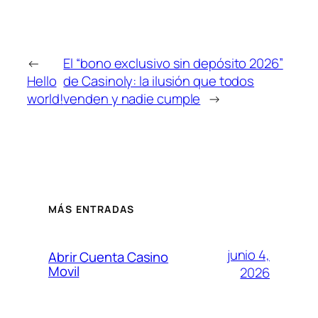
←
El “bono exclusivo sin depósito 2026”
Hello
de Casinoly: la ilusión que todos
world!
venden y nadie cumple
→
MÁS ENTRADAS
junio 4,
Abrir Cuenta Casino
Movil
2026