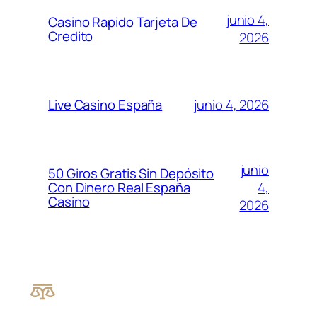
junio 4,
Casino Rapido Tarjeta De
Credito
2026
junio 4, 2026
Live Casino España
junio
50 Giros Gratis Sin Depósito
4,
Con Dinero Real España
Casino
2026