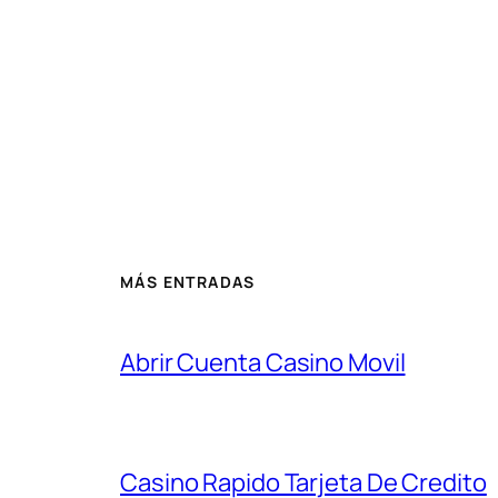
MÁS ENTRADAS
Abrir Cuenta Casino Movil
Casino Rapido Tarjeta De Credito