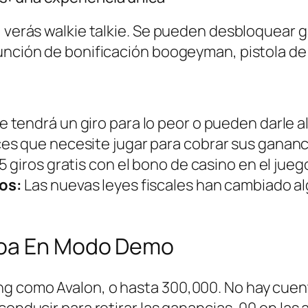
, verás walkie talkie. Se pueden desbloquear 
unción de bonificación boogeyman, pistola de
 tendrá un giro para lo peor o pueden darle al
s que necesite jugar para cobrar sus gananc
 giros gratis con el bono de casino en el jueg
os:
Las nuevas leyes fiscales han cambiado al
Doa En Modo Demo
g como Avalon, o hasta 300,000. No hay cuenta
 conducir para retirar las ganancias, 00 en l