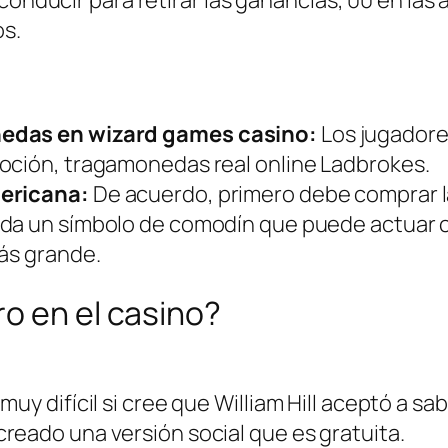
os.
nedas en wizard games casino:
Los jugadore
oción, tragamonedas real online Ladbrokes.
mericana:
De acuerdo, primero debe comprar l
da un símbolo de comodín que puede actuar 
más grande.
o en el casino?
uy difícil si cree que William Hill aceptó a sa
reado una versión social que es gratuita.