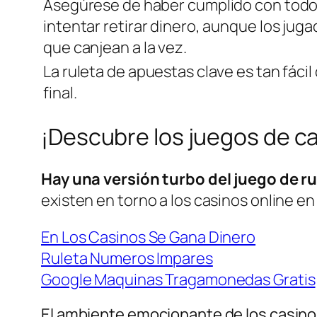
Asegúrese de haber cumplido con todos l
intentar retirar dinero, aunque los ju
que canjean a la vez.
La ruleta de apuestas clave es tan fáci
final.
¡Descubre los juegos de c
Hay una versión turbo del juego de ru
existen en torno a los casinos online en
En Los Casinos Se Gana Dinero
Ruleta Numeros Impares
Google Maquinas Tragamonedas Gratis
El ambiente emocionante de los casino