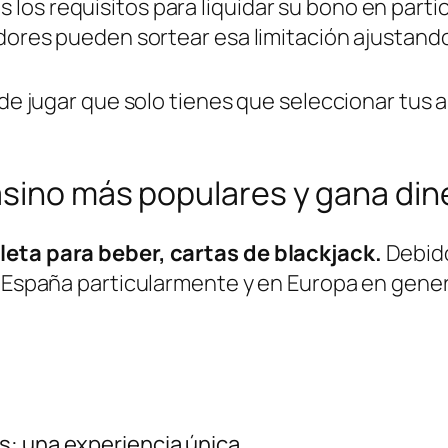
os requisitos para liquidar su bono en particu
gadores pueden sortear esa limitación ajustan
l de jugar que solo tienes que seleccionar tus
asino más populares y gana din
leta para beber, cartas de blackjack.
Debido
 España particularmente y en Europa en general
s: una experiencia única