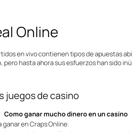
al Online
artidos en vivo contienen tipos de apuestas a
, pero hasta ahora sus esfuerzos han sido inút
os juegos de casino
Como ganar mucho dinero en un casino
a ganar en Craps Online.