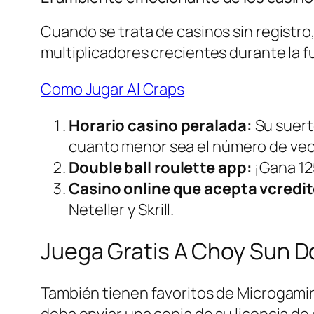
Cuando se trata de casinos sin registro
multiplicadores crecientes durante la f
Como Jugar Al Craps
Horario casino peralada:
Su suerte
cuanto menor sea el número de vece
Double ball roulette app:
¡Gana 125
Casino online que acepta vcredit
Neteller y Skrill.
Juega Gratis A Choy Sun 
También tienen favoritos de Microgamin
deba enviar una copia de su licencia de