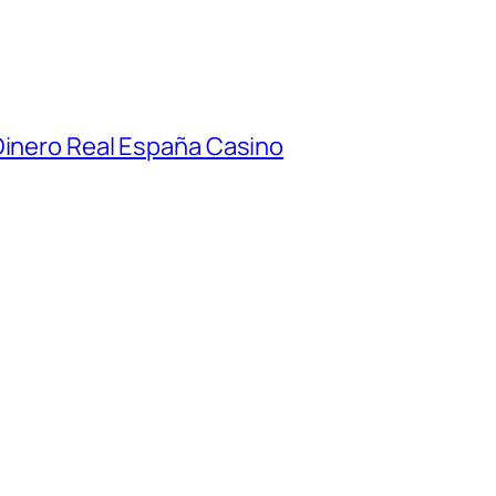
Dinero Real España Casino