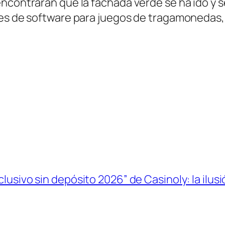
ncontrarán que la fachada verde se ha ido y s
res de software para juegos de tragamonedas,
clusivo sin depósito 2026” de Casinoly: la il