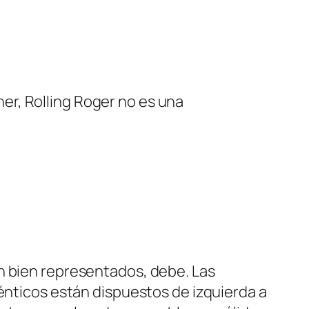
er, Rolling Roger no es una
n bien representados, debe. Las
dénticos están dispuestos de izquierda a