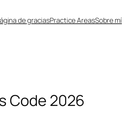
ágina de gracias
Practice Areas
Sobre mí
us Code 2026