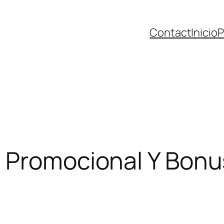
Contact
Inicio
P
o Promocional Y Bon