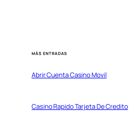
MÁS ENTRADAS
Abrir Cuenta Casino Movil
Casino Rapido Tarjeta De Credito