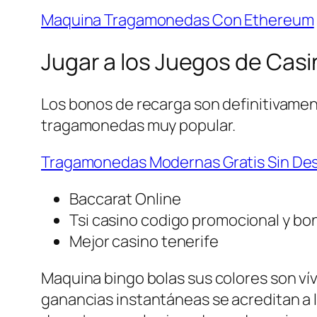
Maquina Tragamonedas Con Ethereum
Jugar a los Juegos de Casi
Los bonos de recarga son definitivamen
tragamonedas muy popular.
Tragamonedas Modernas Gratis Sin De
Baccarat Online
Tsi casino codigo promocional y b
Mejor casino tenerife
Maquina bingo bolas sus colores son ví
ganancias instantáneas se acreditan a l