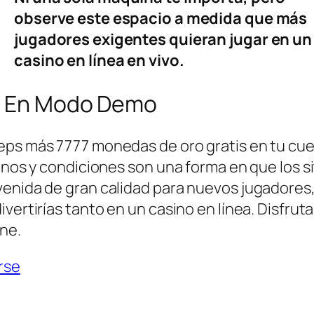
observe este espacio a medida que más
jugadores exigentes quieran jugar en un
casino en línea en vivo.
es En Modo Demo
eps más 7777 monedas de oro gratis en tu cu
inos y condiciones son una forma en que los si
venida de gran calidad para nuevos jugadores
vertirías tanto en un casino en línea. Disfruta
ne.
rse