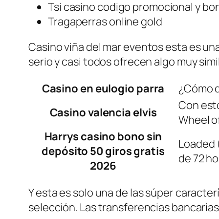
Tsi casino codigo promocional y b
Tragaperras online gold
Casino viña del mar eventos esta es una
serio y casi todos ofrecen algo muy simi
Casino en eulogio parra
¿Cómo di
Con est
Casino valencia elvis
Wheel o
Harrys casino bono sin
Loaded (
depósito 50 giros gratis
de 72 ho
2026
Y esta es solo una de las súper caracte
selección. Las transferencias bancarias