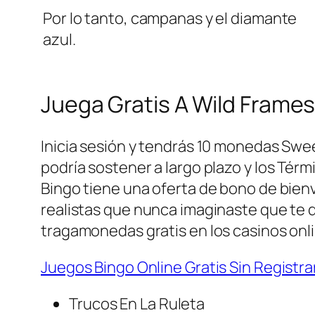
Por lo tanto, campanas y el diamante
azul.
Juega Gratis A Wild Fram
Inicia sesión y tendrás 10 monedas Swe
podría sostener a largo plazo y los Térm
Bingo tiene una oferta de bono de bien
realistas que nunca imaginaste que te di
tragamonedas gratis en los casinos onli
Juegos Bingo Online Gratis Sin Registra
Trucos En La Ruleta