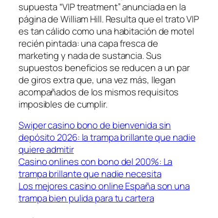
supuesta “VIP treatment” anunciada en la
página de William Hill. Resulta que el trato VIP
es tan cálido como una habitación de motel
recién pintada: una capa fresca de
marketing y nada de sustancia. Sus
supuestos beneficios se reducen a un par
de giros extra que, una vez más, llegan
acompañados de los mismos requisitos
imposibles de cumplir.
Swiper casino bono de bienvenida sin
depósito 2026: la trampa brillante que nadie
quiere admitir
Casino onlines con bono del 200%: La
trampa brillante que nadie necesita
Los mejores casino online España son una
trampa bien pulida para tu cartera