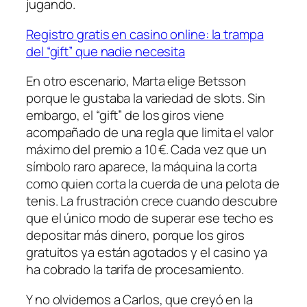
jugando.
Registro gratis en casino online: la trampa
del “gift” que nadie necesita
En otro escenario, Marta elige Betsson
porque le gustaba la variedad de slots. Sin
embargo, el “gift” de los giros viene
acompañado de una regla que limita el valor
máximo del premio a 10 €. Cada vez que un
símbolo raro aparece, la máquina la corta
como quien corta la cuerda de una pelota de
tenis. La frustración crece cuando descubre
que el único modo de superar ese techo es
depositar más dinero, porque los giros
gratuitos ya están agotados y el casino ya
ha cobrado la tarifa de procesamiento.
Y no olvidemos a Carlos, que creyó en la