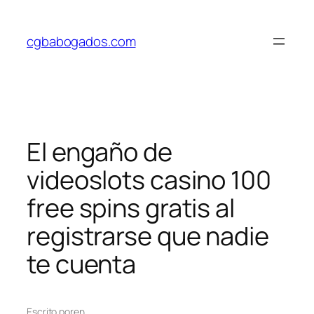
Saltar
al
cgbabogados.com
contenido
El engaño de
videoslots casino 100
free spins gratis al
registrarse que nadie
te cuenta
Escrito por
en